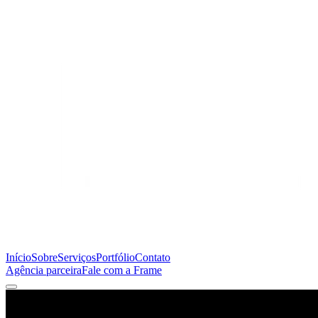
Início
Sobre
Serviços
Portfólio
Contato
Agência parceira
Fale com a Frame