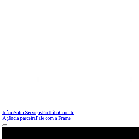
Início
Sobre
Serviços
Portfólio
Contato
Agência parceira
Fale com a Frame