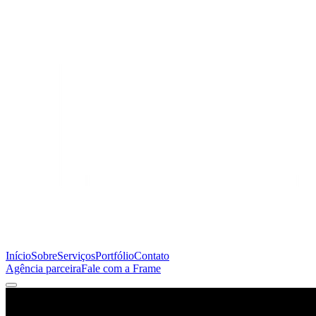
Início
Sobre
Serviços
Portfólio
Contato
Agência parceira
Fale com a Frame